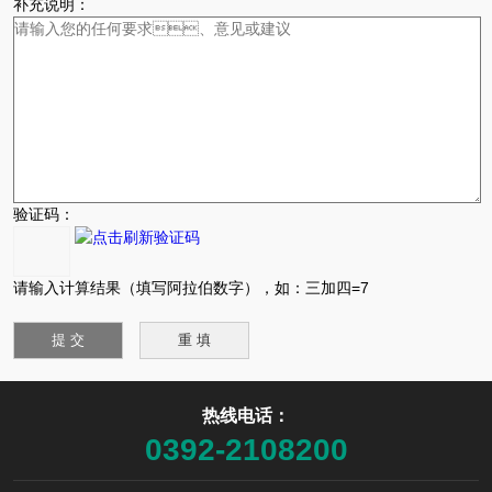
补充说明：
验证码：
请输入计算结果（填写阿拉伯数字），如：三加四=7
热线电话：
0392-2108200