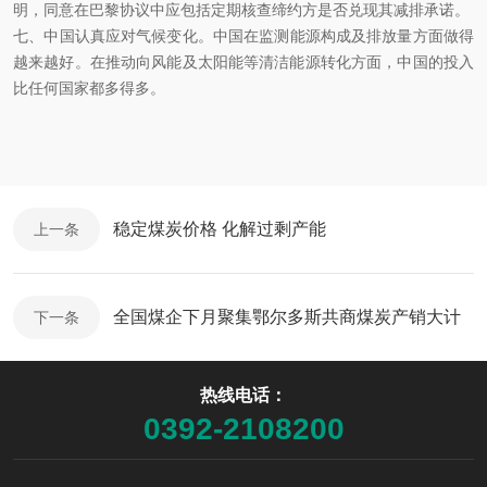
明，同意在巴黎协议中应包括定期核查缔约方是否兑现其减排承诺。
七、中国认真应对气候变化。中国在监测能源构成及排放量方面做得
越来越好。在推动向风能及太阳能等清洁能源转化方面，中国的投入
比任何国家都多得多。
稳定煤炭价格 化解过剩产能
上一条
全国煤企下月聚集鄂尔多斯共商煤炭产销大计
下一条
热线电话：
0392-2108200