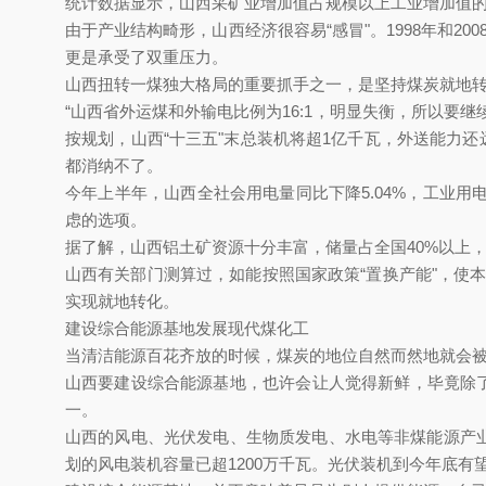
统计数据显示，山西采矿业增加值占规模以上工业增加值的比重越来越
由于产业结构畸形，山西经济很容易“感冒"。1998年和2
更是承受了双重压力。
山西扭转一煤独大格局的重要抓手之一，是坚持煤炭就地转化
“山西省外运煤和外输电比例为16:1，明显失衡，所以要继续
按规划，山西“十三五"末总装机将超1亿千瓦，外送能力还远
都消纳不了。
今年上半年，山西全社会用电量同比下降5.04%，工业
虑的选项。
据了解，山西铝土矿资源十分丰富，储量占全国40%以上
山西有关部门测算过，如能按照国家政策“置换产能"
实现就地转化。
建设综合能源基地发展现代煤化工
当清洁能源百花齐放的时候，煤炭的地位自然而然地就会被削弱
山西要建设综合能源基地，也许会让人觉得新鲜，毕竟
一。
山西的风电、光伏发电、生物质发电、水电等非煤能源
划的风电装机容量已超1200万千瓦。光伏装机到今年底有望达到20