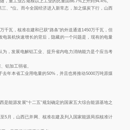
，重工业占规模以上工业的比重由86.7%上升到94.4%。
第三、*位。而今全国经济进入新常态，加之煤炭下行，山西
0万千瓦，核准在建和已获“路条"的外送通道1450万千瓦，但
山西发电装机快速增长的背后，隐藏的一个问题是，现有的电量
，王儒林认为，发展电解铝工业、提升省内电力消纳能力是个应当考
、铝加工弱省。
相当于去年本省工业用电量的50%，并且也将推动5000万吨原煤
，山西是能源发展“十二五"规划确定的国家五大综合能源基地之
，截至5月，山西已并网、核准在建及列入国家能源局拟核准计