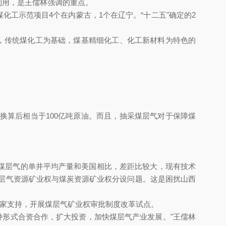
，是王儒林强调的重点。
工示范项目4个在内蒙古，1个在辽宁。“十二五"确定的2
，传统煤化工为基础，煤基精细化工、化工新材料为特色的
换算后相当于100亿吨原油。而且，抽采煤层气对于保障煤
层气的单井平均产量和美国相比，差距比较大，现有技术
快解决煤层气资源矿业权与煤炭资源矿业权分设问题。这是困扰山西
支持，开展煤层气矿业权审批制度改革试点。
式合资合作，扩大投资，加快煤层气产业发展。"王儒林