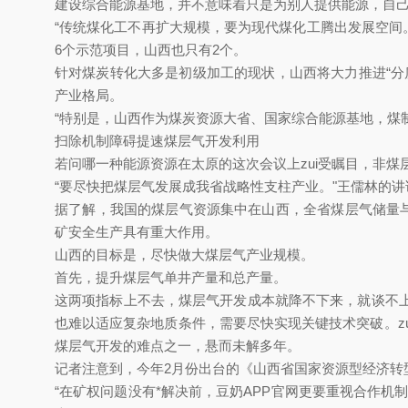
建设综合能源基地，并不意味着只是为别人提供能源，自
“传统煤化工不再扩大规模，要为现代煤化工腾出发展空间
6个示范项目，山西也只有2个。
针对煤炭转化大多是初级加工的现状，山西将大力推进“分质分级
产业格局。
“特别是，山西作为煤炭资源大省、国家综合能源基地，煤制
扫除机制障碍提速煤层气开发利用
若问哪一种能源资源在太原的这次会议上zui受瞩目，非煤层气
“要尽快把煤层气发展成我省战略性支柱产业。"王儒林的讲话
据了解，我国的煤层气资源集中在山西，全省煤层气储量与排名*
矿安全生产具有重大作用。
山西的目标是，尽快做大煤层气产业规模。
首先，提升煤层气单井产量和总产量。
这两项指标上不去，煤层气开发成本就降不下来，就谈不上成
也难以适应复杂地质条件，需要尽快实现关键技术突破。
煤层气开发的难点之一，悬而未解多年。
记者注意到，今年2月份出台的《山西省国家资源型经济转
“在矿权问题没有*解决前，豆奶APP官网更要重视合作机制创新