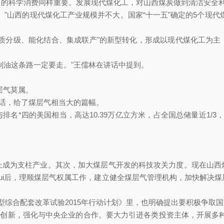
己的科学消费同样重要。发展现代煤化工，对山西煤炭做到清洁安全利用
。"山西的现代煤化工产业规模并不大。国家“十一五"确定的5个现代煤化
、能化结合、集成联产"的新型转化，形成以现代煤化工为主
油这条路一定要走。"王儒林在讲话中提到。
莫属。
，给了煤层气相当大的篇幅。
四的美国相当，高达10.39万亿立方米，占全国总储量近1/3，
为支柱产业。其次，加大煤层气开发的科技攻关力度。现在山西煤
zui后，理顺煤层气权属工作，建立健全煤层气管理机构，加
型综合配套改革试验2015年行动计划》里，也明确提出要积极争取国家
，强化与中央企业的合作。要大力引进各类投资主体，开展多种形