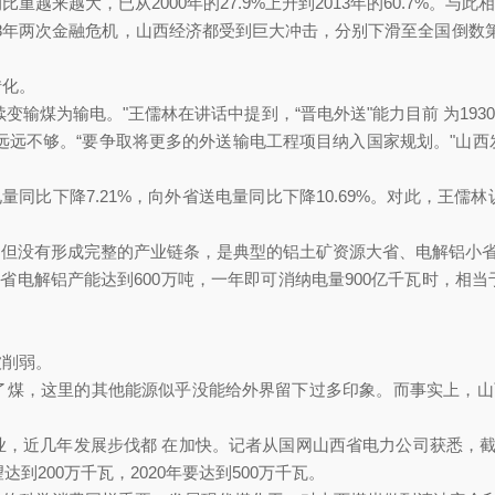
大，已从2000年的27.9%上升到2013年的60.7%。与此相随
008年两次金融危机，山西经济都受到巨大冲击，分别下滑至全国倒数
。
变输煤为输电。"王儒林在讲话中提到，“晋电外送"能力目前 为193
远不够。“要争取将更多的外送输电工程项目纳入国家规划。"
用电量同比下降7.21%，向外省送电量同比下降10.69%。对此
，但没有形成完整的产业链条，是典型的铝土矿资源大省、电解铝小省
，使本省电解铝产能达到600万吨，一年即可消纳电量900亿千瓦时，
。
除了煤，这里的其他能源似乎没能给外界留下过多印象。而事实上
产业，近几年发展步伐都 在加快。记者从国网山西省电力公司获悉
0万千瓦，2020年要达到500万千瓦。