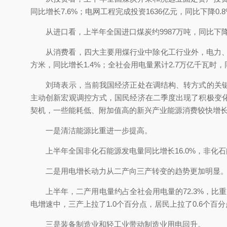
同比增长7.6%；电网工程完成投资1636亿元，同比下降0.8%
从进口看，上半年全国进口煤炭约9987万吨，同比下降37.5%
从消费看，四大主要用煤行业中除化工行业外，电力、
方米，同比增长1.4%；全社会用电量累计2.7万亿千瓦时，同比增
刘琦表示，当前我国经济正处在调结构、转方式的关键阶段
主动创新宏观调控方式，国民经济在二季度出现了积极变化
契机，一些能耗低、附加值高的新兴产业能源消费较快增长
一是清洁能源比重进一步提高。
上半年全国非化石能源发电量同比增长16.0%，非化石能源
二是用电增长动力从二产向三产转变的趋势更加明显
上半年，二产用电量约占全社会用电量的72.3%，比
电增速中，三产上拉了1.0个百分点，居民上拉了0.6个
三是装备制造业和轻工业带动制造业用电回升。