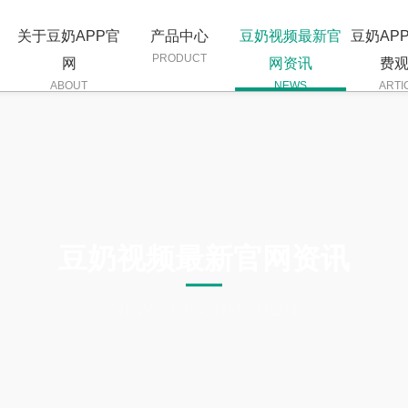
关于豆奶APP官
产品中心
豆奶视频最新官
豆奶AP
PRODUCT
网
网资讯
费
ABOUT
NEWS
ARTI
豆奶视频最新官网资讯
NEWS INFORMATION