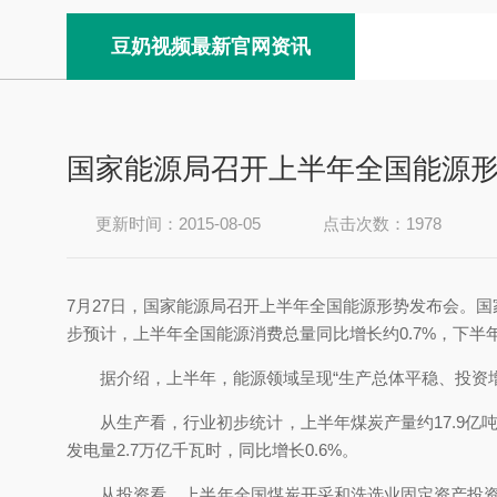
豆奶视频最新官网资讯
国家能源局召开上半年全国能源
更新时间：2015-08-05
点击次数：1978
7月27日，国家能源局召开上半年全国能源形势发布会。国家能
步预计，上半年全国能源消费总量同比增长约0.7%，下半
据介绍，上半年，能源领域呈现“生产总体平稳、投资增
从生产看，行业初步统计，上半年煤炭产量约17.9亿吨
发电量2.7万亿千瓦时，同比增长0.6%。
从投资看，上半年全国煤炭开采和洗选业固定资产投资1686亿元