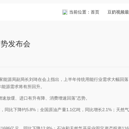
当前位置：
首页
豆奶视频最
形势发布会
源局副局长刘琦在会上指出，上半年传统用能行业需求大幅回落，能源生产
年能源需求将有所回升。
速放缓、进口有升有降、消费增速回落"态势。
，同比下降约5.8%；全国原油产量1.1亿吨，同比增长2.1%；天然气
，同比下降12.8%；石油和天然气开采业固定资产投资1169亿元