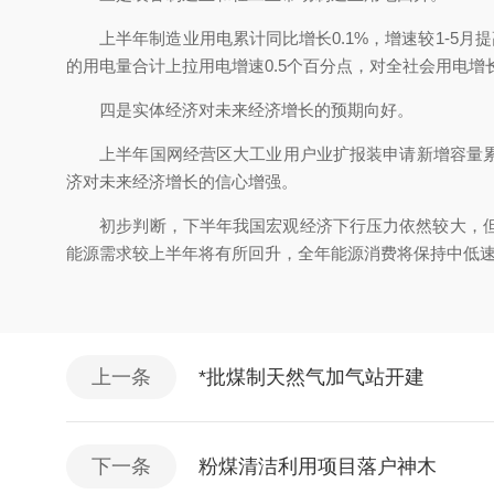
上半年制造业用电累计同比增长0.1%，增速较1-5月提高
的用电量合计上拉用电增速0.5个百分点，对全社会用电增长的
四是实体经济对未来经济增长的预期向好。
上半年国网经营区大工业用户业扩报装申请新增容量累计同比增长2
济对未来经济增长的信心增强。
初步判断，下半年我国宏观经济下行压力依然较大，但
能源需求较上半年将有所回升，全年能源消费将保持中低速增长
上一条
*批煤制天然气加气站开建
下一条
粉煤清洁利用项目落户神木