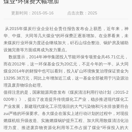
煤业*环保费大幅增加
更新时间：2015-05-16
点击次数：2025
从2015年煤炭行业企业社会责任报告发布会上获悉，近年来，神
华、中煤、大同等几大煤业*的环保费正逐渐增加。在业界看来，未
来煤炭行业环保力度还会继续加大，矸石山综合整治、锅炉房及辅助
设施完善等方面或将成为发力重点。
数据显示，2014年神华集团投入节能环保专项资金共45.71亿元，
而在2012年，这一环保基金仅为20亿元，不足今年的一半。从大同
煤业2014年的财报中也可以看到，投入矿山环境恢复治理保证资金为
13295.38万元，同比上年增加近三成，这一基金全部被用于污染源治
理及废弃物综合处理。
值得注意的是，国家能源局曾发布《煤炭清洁利用行动计划（2015-2
020年）》，提出了改造提升传统煤化工产业，稳步推进现代煤化工
产业发展，新建现代煤化工示范项目的大气污染物和污水排放要符合
zui严格的环保要求。各大煤企在落实上述行动计划的过程中，对现役
燃煤机组升级改造、实施燃煤锅炉提升工程、加大民用散煤清洁化治
理力度、推进废弃物资源化利用等工作占据了煤业*环保投入的大