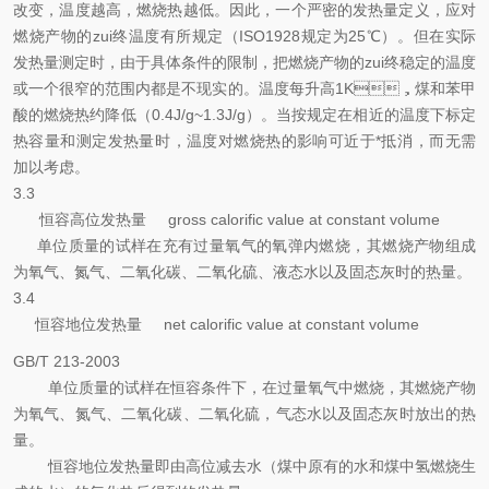
改变，温度越高，燃烧热越低。因此，一个严密的发热量定义，应对
燃烧产物的zui终温度有所规定（ISO1928规定为25℃）。但在实际
发热量测定时，由于具体条件的限制，把燃烧产物的zui终稳定的温度
或一个很窄的范围内都是不现实的。温度每升高1K，煤和苯甲
酸的燃烧热约降低（0.4J/g~1.3J/g）。当按规定在相近的温度下标定
热容量和测定发热量时，温度对燃烧热的影响可近于*抵消，而无需
加以考虑。
3.3
恒容高位发热量 gross calorific value at constant volume
单位质量的试样在充有过量氧气的氧弹内燃烧，其燃烧产物组成
为氧气、氮气、二氧化碳、二氧化硫、液态水以及固态灰时的热量。
3.4
恒容地位发热量 net calorific value at constant volume
GB/T 213-2003
单位质量的试样在恒容条件下，在过量氧气中燃烧，其燃烧产物
为氧气、氮气、二氧化碳、二氧化硫，气态水以及固态灰时放出的热
量。
恒容地位发热量即由高位减去水（煤中原有的水和煤中氢燃烧生