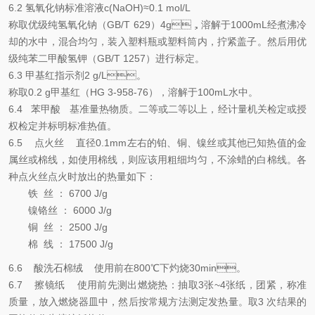
6.2 氢氧化钠标准溶液c(NaOH)≈0.1 mol/L
称取优级纯氢氧化钠（GB/T 629）4g，溶解于1000mL经煮沸冷
却的水中，混合均匀，装入塑料瓶或塑料筒内，拧紧盖子。然后用优
级纯苯二甲酸氢钾（GB/T 1257）进行标定。
6.3 甲基红指示剂2 g/L。
称取0.2 g甲基红（HG 3-958-76），溶解于100mL水中。
6.4 苯甲酸 基准量热物质。二等或二等以上，经计量机关检定或授
权检定并标明标准热值。
6.5 点火丝 直径0.1mm左右的铂、铜、镍丝或其他已知热值的金
属丝或棉线，如使用棉线，则应该用粗细均匀，不涂蜡的白棉线。各
种点火丝点火时放出的热量如下：
铁 丝 ： 6700 J/g
镍铬丝 ： 6000 J/g
铜 丝 ： 2500 J/g
棉 线 ： 17500 J/g
6.6 酸洗石棉绒 使用前在800℃下灼烧30min。
6.7 擦镜纸 使用前先测出燃烧热：抽取3张~4张纸，团紧，称准
质量，放入燃烧器皿中，然后按常规方法测定发热量。取3 次结果的