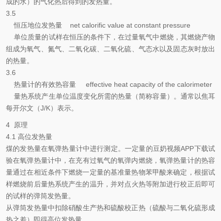
成的水）的气化热后得到的发热量。
3.5
恒压地位发热量 net calorific value at constant pressure
单位质量的试样在恒压的条件下，在过量氧气中燃烧，其燃烧产物
组成为氧气、氮气、二氧化碳、二氧化硫、气态水以及固态灰时放出
的热量。
3.6
热量计的有效热容量 effective heat capacity of the calorimeter
量热系统产生单位温度变化所需的热量（简称容量）。通常以焦耳
每开尔文（J/K）表示。
4 原理
4.1 高位发热量
煤的发热量在氧弹热量计中进行测定。一定量的豆奶视频APP下载试
验在氧弹热量计中，在充有过氧气的氧弹内燃烧，氧弹热量计的热容
量通过在相近条件下燃烧一定量的基准量热物苯甲酸来确定，根据试
样燃烧前后量热系统产生的温升，并对点火热等附加进行校正后即可
的试样的弹筒发热量。
从弹筒发热量中扣除硝酸生产热和硫酸校正热（硫酸与二氧化硫形成
热之差）即得高位发热量。