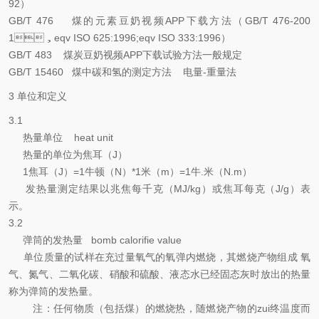
92）
GB/T 476 煤的元素豆奶视频APP下载方法（GB/T 476-200
1，eqv ISO 625:1996;eqv ISO 333:1996）
GB/T 483 煤炭豆奶视频APP下载试验方法一般规定
GB/T 15460 煤中碳和氢的测定方法 电量-重量法
3 单位和定义
3.1
热量单位 heat unit
热量的单位为焦耳（J）
1焦耳（J）=1牛顿（N）*1米（m）=1牛.米（N.m）
发热量测定结果以兆焦每千克（MJ/kg）或焦耳每克（J/g）表
示。
3.2
弹筒的发热量 bomb calorifie value
单位质量的试样在充过量氧气的氧弹内燃烧，其燃烧产物组成 氧
气、氮气、二氧化碳、硝酸和硫酸、液态水已经固态灰时放出的热量
称为弹筒的发热量。
注：任何物质（包括煤）的燃烧热，随燃烧产物的zui终温度而